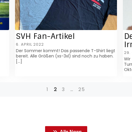
SVH Fan-Artikel
De
I
6. APRIL 2022
Der Sommer kommt! Das passende T-Shirt liegt
29.
bereit. Alle Größen (xs-3xl) sind noch zu haben.
Wir
[…]
Tur
Okt
1
2
3
…
25
Alle News