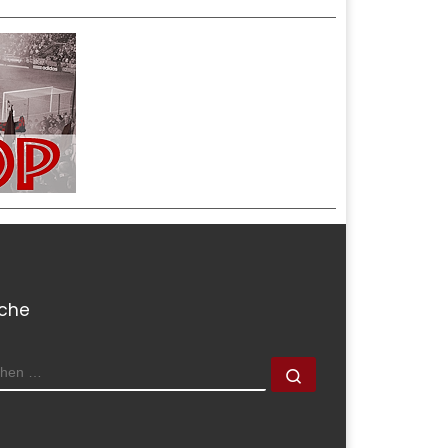
che
CHE
Suchen …