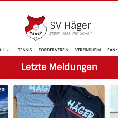
SV Häger
gegen Hass und Gewalt
LL
TENNIS
FÖRDERVEREIN
VEREINSHEIM
FAN-
Letzte Meldungen