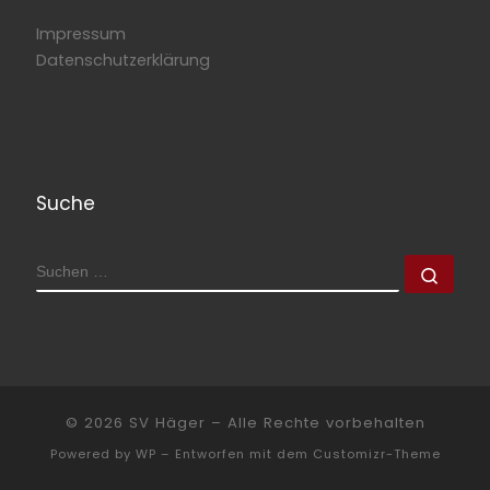
Impressum
Datenschutzerklärung
Suche
SUCHE
Such
© 2026
SV Häger
– Alle Rechte vorbehalten
Powered by
WP
– Entworfen mit dem
Customizr-Theme