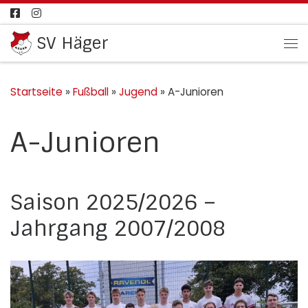
Zum Inhalt springen
SV Häger
Me
Startseite
»
Fußball
»
Jugend
»
A-Junioren
A-Junioren
Saison 2025/2026 –
Jahrgang 2007/2008