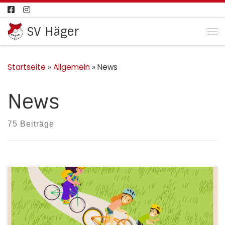
Zum Inhalt springen
SV Häger
Me
Startseite
»
Allgemein
»
News
News
75 Beiträge
Ab 17.00 Uhr ist für Essen und Getränke am und im