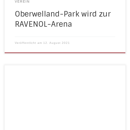
VEREIN
Oberwelland-Park wird zur
RAVENOL-Arena
Veröffentlicht am
12. August 2021
Liebe Mitglieder, Ehemalige und Freunde des kleinen
HSV! Vor genau 100-Jahren setzten sich die
Gründerväter des SV Häger zusammen und schufen
den Verein, der uns allen in den letzten Jahren und
Jahrzehnten so viel Freude bereitet hat. Pünktlich
zum Jubiläum werden wir das neue Vereinsheim am
Platz fertiggestellt haben – […]