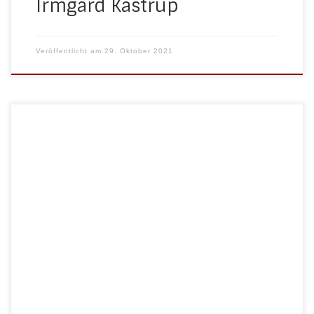
Irmgard Kastrup
Veröffentlicht am
29. Oktober 2021
Im Jahr des 100-jährigen Vereinsjubiläums darf der
SV Häger einen neuen starken Partner an seiner
Seite begrüßen: Nachdem der Kunstrasenplatz des
„kleinen“ HSV seit seinem Bau im Jahr 2012 unter
dem Namen Oberwelland-Park firmierte, übernimmt
die Firma RAVENOL aus Werther für die kommenden
drei Jahre die Namensrechte. Aus dem
Oberwelland-Park […]