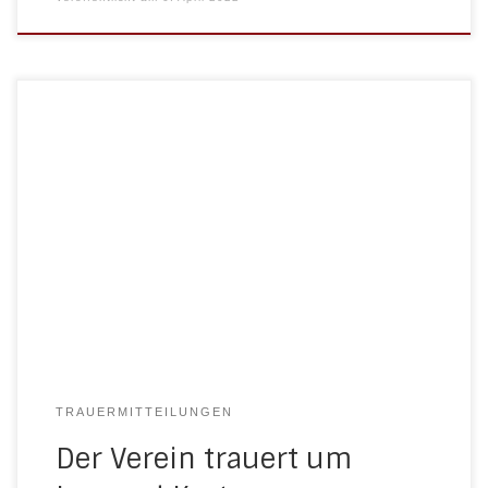
Wir trauern um unsere langjährige Turnkameradin
Irmgard Kastrup, die am 22. Oktober 2021 im Alter
von 85 Jahren verstarb. Irmgard war eine der ersten
Teilnehmerinnen der Gymnastik-Abteilung und
somit seit 51 Jahren Vereinsmitglied. Wir werden sie
vermissen. In stiller Trauer die Gymnastikmädels.
TRAUERMITTEILUNGEN
Der Verein trauert um