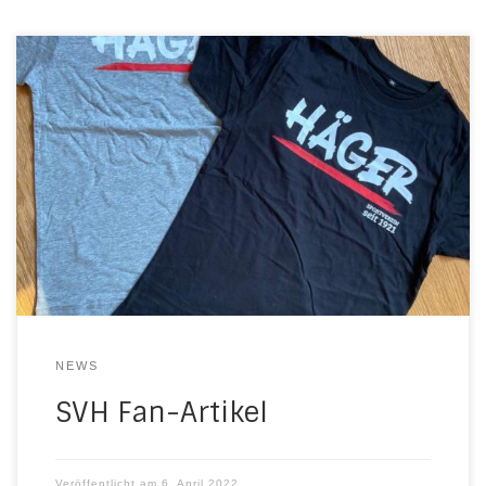
Der Sommer kommt! Das passende T-Shirt liegt
bereit. Alle Größen (xs-3xl) sind noch zu haben.
20€/ Stück.(Bestellen durch Mail
an bestellung@svhaeger.com) Wie wäre es
passend dazu mit einem SVH Zipfel? Die bequemen
Hingucker sind am Platz bei Jürgen für 169,-€ / Stk.
zu erwerben. Direkt bei Jürgen am Platz könnt ihr […]
NEWS
SVH Fan-Artikel
Veröffentlicht am
6. April 2022