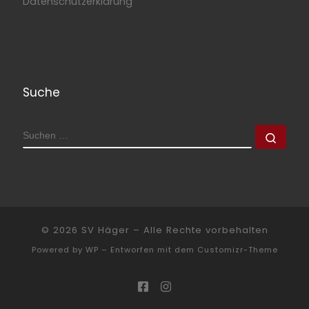
Datenschutzerklärung
Suche
SUCHE
Such
© 2026
SV Häger
– Alle Rechte vorbehalten
Powered by
WP
– Entworfen mit dem
Customizr-Theme