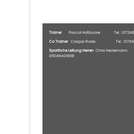
Trainer
Pascal Hofbücker Tel.: 01724
Co Trainer
Caspar Rode. Tel.: 01769
Sportliche Leitung Herren
Chris Heideman
015146401998