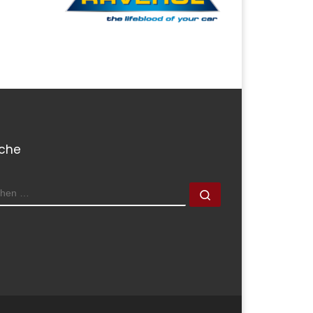
che
CHE
Suchen …