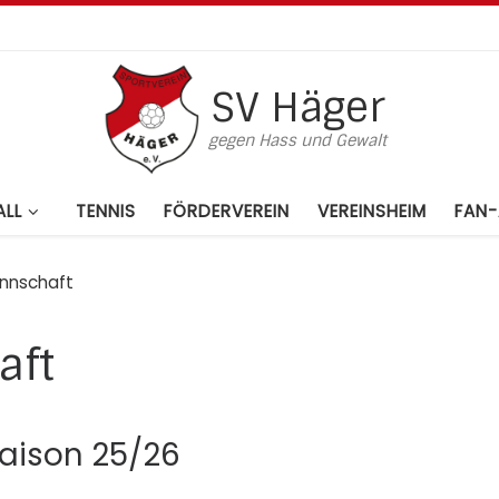
SV Häger
gegen Hass und Gewalt
LL
TENNIS
FÖRDERVEREIN
VEREINSHEIM
FAN-
nnschaft
aft
 Saison 25/26