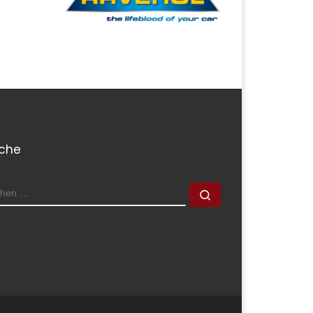
che
CHE
Suchen …