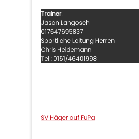
Trainer
.
Jason Langosch
017647695837
Sportliche Leitung Herren
Chris Heidemann
Tel.: 0151/46401998
SV Häger auf FuPa