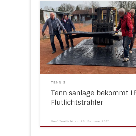
Die Tennis-Saison steht vor der Tür und 
es momentan aussieht, könnten schon 
die ersten Filzbälle über die Netze fliegen
finden auf der vereinseigenen Anlage akt
umfangreiche Renovierungsarbeiten stat
Neben der Generalüberholung der
Beregnungsanlage werden neue LED-
Flutlichtstrahler installiert. Möglich wird d
durch das Landes-Förderprogramm „Mo
Sportstätte 2022“ […]
TENNIS
Tennisanlage bekommt L
Flutlichtstrahler
Veröffentlicht am
26. Februar 2021