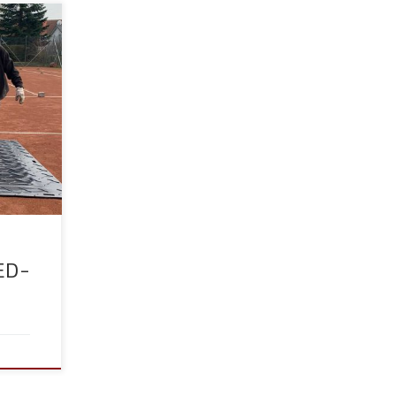
so wie
bald
. Daher
uell
t.
ies
derne
ED-