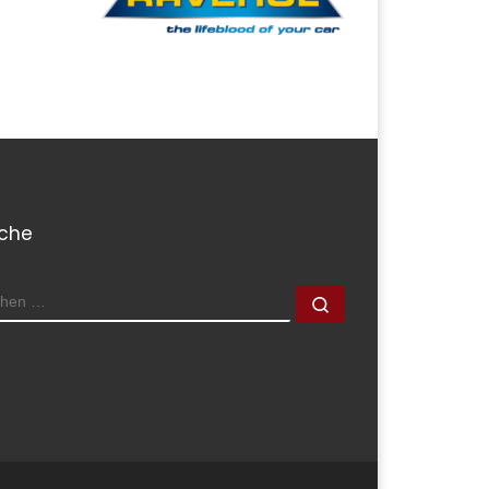
che
CHE
Suchen …