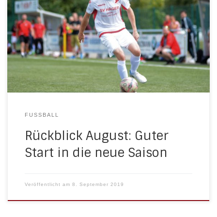
Hofbüker ist mit großen Aufstiegsambitionen in die
neue A-Liga-Saison gestartet. Zumindest in den
ersten beiden Partien konnte sie diesen noch nicht
gerecht werden. Gegen Spvg. Heepen (3:4) und bei
der SG Oesterweg (2:2) wurden 2:0-Führungen
jeweils leichtfertig verspielt. Im Pokal gegen
Bezirksligist SC 04/26 […]
FUSSBALL
Rückblick August: Guter
Start in die neue Saison
Veröffentlicht am
8. September 2019