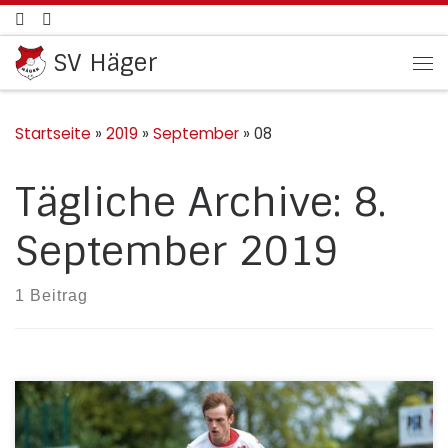
Zum Inhalt springen
SV Häger
Me
Startseite
»
2019
»
September
»
08
Tägliche Archive:
8.
September 2019
1 Beitrag
Erste MannschaftDie Mannschaft von Trainer Pascal