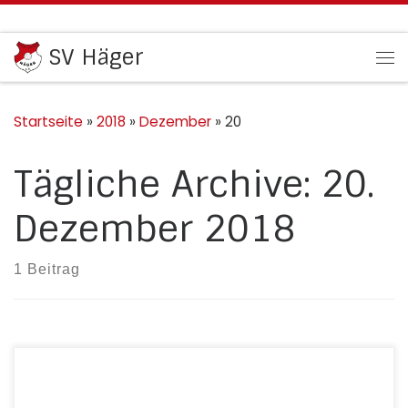
Zum Inhalt springen
SV Häger
Me
Startseite
»
2018
»
Dezember
»
20
Tägliche Archive:
20.
Dezember 2018
1 Beitrag
Auf der Weihnachtsfeier im Bürgerhaus wurden von