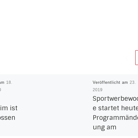
 am
18.
Veröffentlicht am
23.
0
2019
Sportwerbewo
im ist
e startet heute
ossen
Programmänd
ung am
 die
Jugendtag