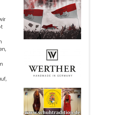
wir
ot
m
en,
em
uf,