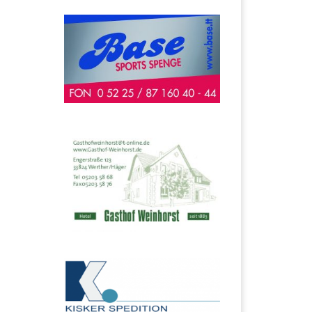
Liga- und
Freundschaftsspiele
Das
bis zum 30. April folgt
ür
der SV Häger den
t
Empfehlungen des
Fußballkreises und der
ung
Experten, […]
fte