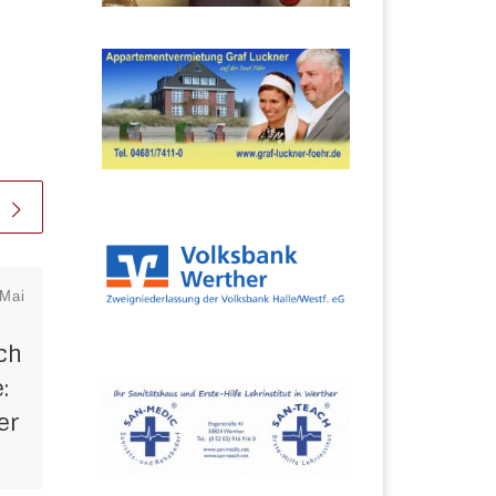
 Mai
Veröffentlicht am
13.
März 2020
ch
Trainingsbetrieb
:
bis zum 19. April
er
eingestellt
Nach der Absage aller