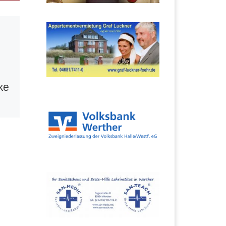
Veröffentlicht am
11.
März 2019
Tiefe Trauer um
unseren Freund
ke
Tim Beckendorf-
Landwehr
ann
m
Als wir am
Zeit
Samstagnachmittag
erfuhren, dass Tim
und
etwas zugestoßen
war, machte sich
Fassungslosigkeit
breit. Alle Spiele
unseres Vereins am