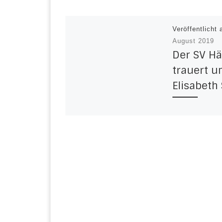
Veröffentlicht
August 2019
Der SV Hä
trauert 
Elisabeth
Der SV Häger 
In Elisabeth S
in der verga
Woche – nac
Moormann u
Giesela van d
– […]