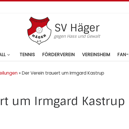
SV Häger
gegen Hass und Gewalt
LL
TENNIS
FÖRDERVEREIN
VEREINSHEIM
FAN-
eilungen
»
Der Verein trauert um Irmgard Kastrup
ert um Irmgard Kastrup