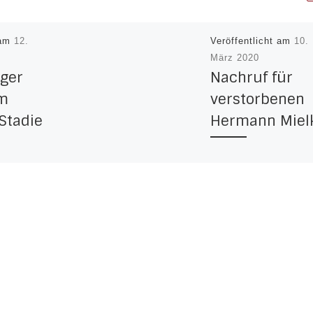
 am
12.
Veröffentlicht am
10.
März 2020
ger
Nachruf für
um
verstorbenen
 Stadie
Hermann Miel
trauert.
49 Jahre war Herm
tadie ist
Mielke Mitglied bei
ngenen
SV Häger. In dieser 
h Helga
glänzte er auf dem
nd
Platz als Fußballer 
er Hülst
abseits davon […]